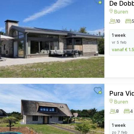
De Dob
Buren
10
1 week
vr 5 feb
vanaf € 1.
1
/
5
Pura Vi
Buren
8
4
1 week
zo 7 feb