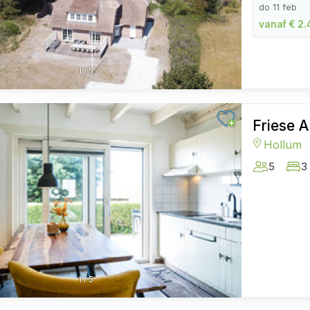
do 11 feb
vanaf € 2.
1
/
5
Friese A
Hollum
5
3
1
/
5