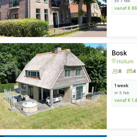
zo 7 feb
vanaf € 86
1
/
5
Bosk
Hollum
8
4
1 week
vr 5 feb
vanaf € 1.4
1
/
5