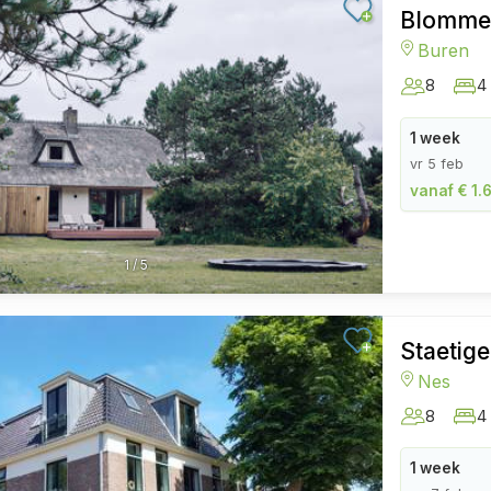
Blomme
Buren
8
4
1 week
vr 5 feb
vanaf € 1.6
1
/
5
Staetig
Nes
8
4
1 week