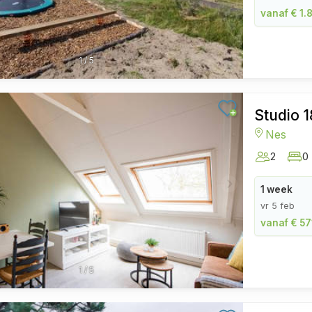
vanaf € 1.
1
/
5
Studio 1
Nes
2
0
1 week
vr 5 feb
vanaf € 57
1
/
5