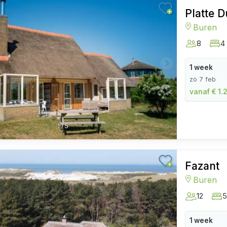
Platte 
Buren
8
4
1 week
zo 7 feb
vanaf € 1.
1
/
5
Fazant
Buren
12
5
1 week