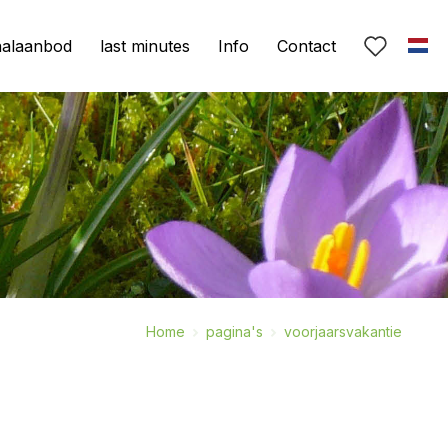
aalaanbod
last minutes
Info
Contact
Home
pagina's
voorjaarsvakantie