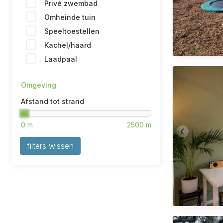
Privé zwembad
Omheinde tuin
Speeltoestellen
Kachel/haard
Laadpaal
Omgeving
Afstand tot strand
filters wissen