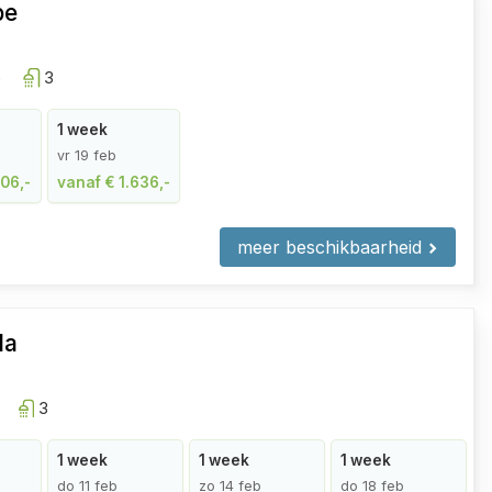
be
5
3
1 week
vr 19 feb
506,-
vanaf € 1.636,-
meer beschikbaarheid
da
3
1 week
1 week
1 week
do 11 feb
zo 14 feb
do 18 feb