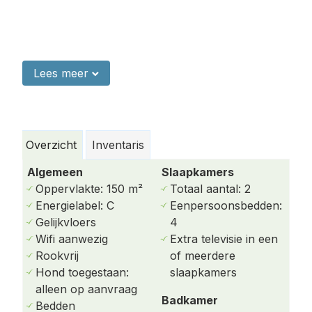
Lees meer
Indeling van het huis
De sfeervolle woonkamer is voorzien van een
royale hoekbank, een flatscreentelevisie en een
deur naar het terras. De open keuken is compleet
Overzicht
Inventaris
uitgerust en voorzien van alle gemakken,
Algemeen
Slaapkamers
waaronder een vaatwasser, oven, gasfornuis,
Oppervlakte: 150 m²
Totaal aantal: 2
waterkoker en koffiezetapparaat.
Energielabel: C
Eenpersoonsbedden:
Dit vakantiehuis op Ameland beschikt over twee
Gelijkvloers
4
slaapkamers, waarvan één met een extra televisie.
Wifi aanwezig
Extra televisie in een
Daarnaast zijn er twee badkamers:
Rookvrij
of meerdere
Hond toegestaan:
slaapkamers
Badkamer 1: Zeer ruim, met een ligbad,
alleen op aanvraag
inloopdouche en wastafel.
Badkamer
Bedden