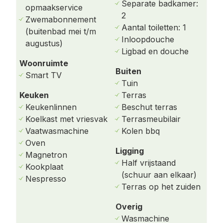
Badkamer 2: Voorzien van een inloopdouche
Separate badkamer:
opmaakservice
en wastafel.
2
Zwemabonnement
Aantal toiletten: 1
(buitenbad mei t/m
Via de woonkamer en de entree bereik je het
Inloopdouche
augustus)
terras op het zuiden, compleet met een ruime
Ligbad en douche
eettafel en een tuin die in de zomer veel privacy
Woonruimte
biedt.
Buiten
Smart TV
Tuin
Verder is er gratis wifi, en kun je gebruik maken
Keuken
Terras
van een wasmachine en droger.
Keukenlinnen
Beschut terras
Koelkast met vriesvak
Terrasmeubilair
Eigen parkeergelegenheid is aanwezig.
Vaatwasmachine
Kolen bbq
Omgeving
Oven
Ligging
Magnetron
Ballum is centraal gelegen op Ameland. Binnen
Half vrijstaand
Kookplaat
enkele minuten sta je op de golfbaan in Hollum.
(schuur aan elkaar)
Nespresso
Ook het gezellige dorp Nes, met diverse winkels
Terras op het zuiden
en voorzieningen, is eenvoudig per fiets te
Overig
bereiken.
Wasmachine