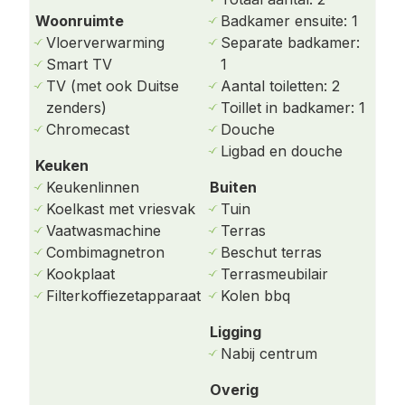
Woonruimte
Badkamer ensuite: 1
Aan de achterzijde van dit appartement bevindt
Vloerverwarming
Separate badkamer:
zich een serre met zithoek, flatscreen-tv en
Smart TV
1
openslaande deuren naar het terras en de tuin.
TV (met ook Duitse
Aantal toiletten: 2
Wanneer u met 6 personen of minder verblijft,
zenders)
Toillet in badkamer: 1
fungeert deze ruimte als extra leefruimte. Echter,
Chromecast
Douche
de serre beschikt ook over twee
Ligbad en douche
boxspringbedden, waardoor deze uitstekend
Keuken
geschikt is als (grote) slaapkamer voor de 7e of
Keukenlinnen
Buiten
8e persoon.
Koelkast met vriesvak
Tuin
Vaatwasmachine
Terras
Slaapkamers & badkamers
Combimagnetron
Beschut terras
Kookplaat
Terrasmeubilair
De overige drie slaapkamers zijn eveneens
Filterkoffiezetapparaat
Kolen bbq
voorzien van twee comfortabele
boxspringbedden. Eén van de slaapkamers
Ligging
beschikt daarnaast over een eigen douche,
Nabij centrum
wastafel en toilet.
Overig
De algemene badkamer is ruim opgezet en