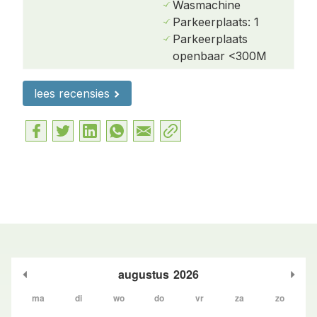
Wasmachine
voorzien van een douche, stijlvolle dubbele
Parkeerplaats: 1
wastafel en een royaal ligbad.
Parkeerplaats
openbaar <300M
Extra voorzieningen & buitenruimte
Het appartement beschikt over vloerverwarming,
lees recensies
die per kamer afzonderlijk te regelen is.
In de hal van De Staetige Dames een kleine ruimte
met een wasmachine, die u vrij kunt gebruiken.
De tuin en het terras op de begane grond zijn
exclusief voor dit appartement en hoeft u dus niet
te delen.
Naast de Staetige Dames is er parkeergelegenheid
voor één auto. Verderop, bij de kerk, is er een
augustus
2026
openbare parkeerplaats beschikbaar voor extra
voertuigen.
ma
di
wo
do
vr
za
zo