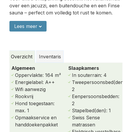
over een jacuzzi, een buitendouche en een Finse
sauna – perfect om volledig tot rust te komen.
Hestia: een modern vakantiehuis
Lees meer
voor 8 personen op Ameland
De inrichting van Hestia is zorgvuldig
samengesteld en geïnspireerd door de unieke
Overzicht
Inventaris
ligging midden in de duinen. De eigenaren hebben
veel aandacht besteed aan het gebruik van
Algemeen
Slaapkamers
natuurlijke materialen, zoals eikenhout, wat de
Oppervlakte: 164 m²
In souterrain: 4
basis vormt voor de vele Scandinavische
Energielabel: A++
Tweepersoonsbed(den):
designmeubels in de woning. Ook het kleurenpalet
Wifi aanwezig
2
sluit naadloos aan op de prachtige, heldere
Rookvrij
Eenpersoonsbedden:
luchten van de Wadden.
Hond toegestaan:
2
max. 1
Stapelbed(den): 1
Indeling van deze vakantievilla op
Opmaakservice en
Swiss Sense
Ameland
handdoekenpakket
matrassen
Hestia heeft twee toegangen: u betreedt het huis
Elektrisch verstelbare