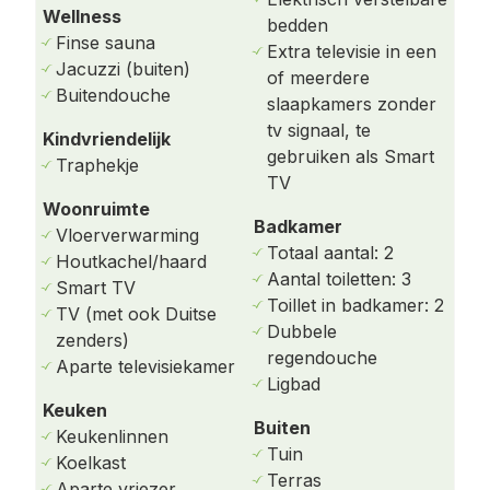
Wellness
via het souterrain of de begane grond.
bedden
Finse sauna
Extra televisie in een
Souterrain – koel in de zomer en praktisch
Jacuzzi (buiten)
of meerdere
ingedeeld
Buitendouche
slaapkamers zonder
tv signaal, te
Het souterrain is bereikbaar via een eikenhouten
Kindvriendelijk
gebruiken als Smart
trap en biedt diverse praktische ruimtes:
Traphekje
TV
Berging – ideaal voor het opbergen van
Woonruimte
Badkamer
laarzen, strandspullen en natte jassen. Hier
Vloerverwarming
Totaal aantal: 2
bevindt zich ook een uitstortgootsteen.
Houtkachel/haard
Aantal toiletten: 3
Smart TV
Technische ruimte – kindvriendelijk afsluitbaar
Toillet in badkamer: 2
TV (met ook Duitse
en voorzien van een wasmachine en droger.
Dubbele
zenders)
regendouche
Aparte televisiekamer
Vier slaapkamers, twee luxe badkamers en een
Ligbad
Finse sauna.
Keuken
Buiten
Keukenlinnen
Begane grond – ruim en sfeervol
Tuin
Koelkast
Terras
Entree met garderobe en gastentoilet.
Aparte vriezer