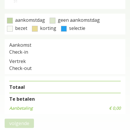
31
Eerste luxe badkamer:
Dubbele wastafel
aankomstdag
geen aankomstdag
Toilet
bezet
korting
selectie
Twee grote regendouches
Aankomst
Finse sauna
Check-in
Vertrek
Tweede luxe badkamer:
Check-out
Dubbele wastafel
Ligbad
Totaal
Toilet
Te betalen
Buiten, op het terras, mag een jacuzzi* natuurlijk
Aanbetaling
€ 0,00
niet ontbreken.
volgende
Buitenruimte – terras & veranda