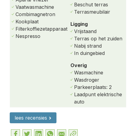
Beschut terras
Vaatwasmachine
Luxe open keuken, compleet uitgerust met:
Terrasmeubilair
Combimagnetron
Kookplaat
Siemens inductiekookplaat
Ligging
Filterkoffiezetapparaat
Vrijstaand
Combi-magnetron oven
Nespresso
Terras op het zuiden
Nabij strand
Koelkast met apart vriesvak
In duingebied
Nespresso-apparaat
Overig
Vaatwasser (voor een volledig overzicht, zie
Wasmachine
de kenmerken).
Wasdroger
Parkeerplaats: 2
De woonkamer is zeer ruimtelijk en licht, met twee
Laadpunt elektrische
comfortabele zithoeken, een royale eettafel,
auto
flatscreen-tv, vloerverwarming en een open
haard.
lees recensies
Een extra grote tafel biedt ruimte om creatief te
werken, thuis te vergaderen of samen spelletjes te