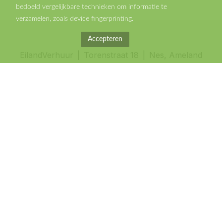
bedoeld vergelijkbare technieken om informatie te
verzamelen, zoals device fingerprinting.
Accepteren
EilandVerhuur
Torenstraat 18
Nes, Ameland
0031519764040
info@eilandverhuur.nl
Facebook
Instagram
Op Ameland
Vakantiehuis in Nes
Vakantiehuisje in Buren