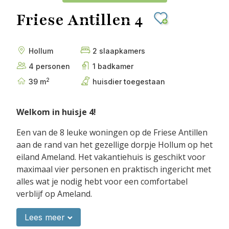
Friese Antillen 4
Hollum
2 slaapkamers
4 personen
1 badkamer
2
39 m
huisdier toegestaan
Welkom in huisje 4!
Een van de 8 leuke woningen op de Friese Antillen
aan de rand van het gezellige dorpje Hollum op het
eiland Ameland. Het vakantiehuis is geschikt voor
maximaal vier personen en praktisch ingericht met
alles wat je nodig hebt voor een comfortabel
verblijf op Ameland.
INRICHTING
Lees meer
Huisje 4 heeft een woon- en eetkamer op de