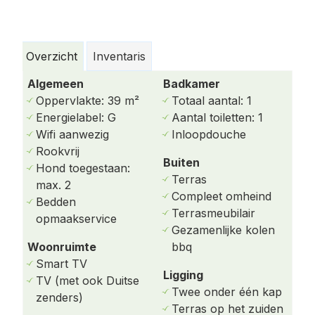
begane grond met groot venster met zicht op het
weiland, de dijk en zonsondergang. Er is een
volledig uitgeruste keuken met vaatwasser.
Overzicht
Inventaris
Op de begane grond bevinden zich tevens de
Algemeen
Badkamer
badkamer met inloopdouche en aparte toilet.
Oppervlakte: 39 m²
Totaal aantal: 1
Energielabel: G
Aantal toiletten: 1
Boven zijn twee slaapkamers (beide met twee
Wifi aanwezig
Inloopdouche
eenpersoonsbedden).
Rookvrij
Buiten
De woning heeft gratis WiFi.
Hond toegestaan:
Terras
max. 2
Er is een gezamenlijke wasruimte met wasmachine
Compleet omheind
Bedden
en droger.
Terrasmeubilair
opmaakservice
Gezamenlijke kolen
Parkeren is mogelijk op een gratis openbare
Woonruimte
bbq
parkeerplaats op 200 meter van de Friese Antillen.
Smart TV
Ligging
TV (met ook Duitse
BUITEN
Twee onder één kap
zenders)
Het terrasje ligt beschut, op het zuiden en is
Terras op het zuiden