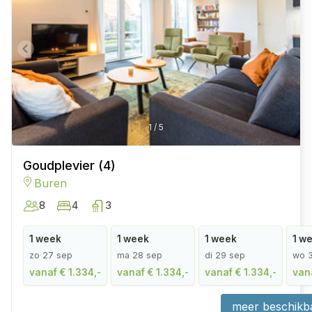
1
/
5
Goudplevier (4)
Buren
8
4
3
1 week
1 week
1 week
1 w
zo 27 sep
ma 28 sep
di 29 sep
wo 
vanaf € 1.334,-
vanaf € 1.334,-
vanaf € 1.334,-
vana
meer beschikb