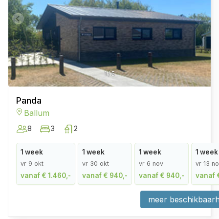
1
/
5
Panda
Ballum
8
3
2
1 week
1 week
1 week
1 week
vr 9 okt
vr 30 okt
vr 6 nov
vr 13 n
vanaf € 1.460,-
vanaf € 940,-
vanaf € 940,-
vanaf 
meer beschikbaarh