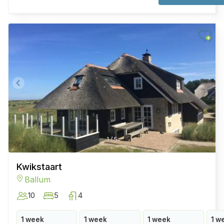
1
/
5
Kwikstaart
Ballum
10
5
4
1 week
1 week
1 week
1 w