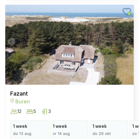
1
/
5
Fazant
Buren
12
5
3
1 week
1 week
1 week
1 
do 13 aug
vr 14 aug
do 29 okt
zo 