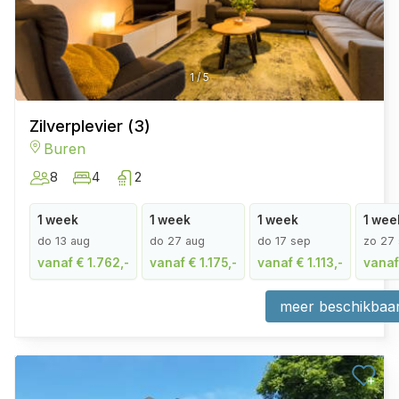
1
/
5
Zilverplevier (3)
Buren
8
4
2
1 week
1 week
1 week
1 wee
do 13 aug
do 27 aug
do 17 sep
zo 27
vanaf € 1.762,-
vanaf € 1.175,-
vanaf € 1.113,-
vanaf 
meer beschikbaa