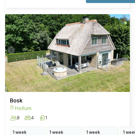
1
/
5
Bosk
Hollum
8
4
1
1 week
1 week
1 week
1 wee