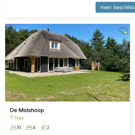
meer beschikb
1
/
5
De Molshoop
Nes
10
4
2