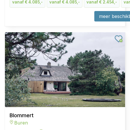
vanaf € 4.085,-
vanaf € 4.085,-
vanaf € 2.454,-
van
meer beschik
1
/
5
Blommert
Buren