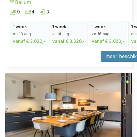
Ballum
9
4
3
1 week
1 week
1 week
1 
do 13 aug
vr 14 aug
zo 16 aug
ma
vanaf € 3.020,-
vanaf € 3.020,-
vanaf € 3.020,-
va
meer beschik