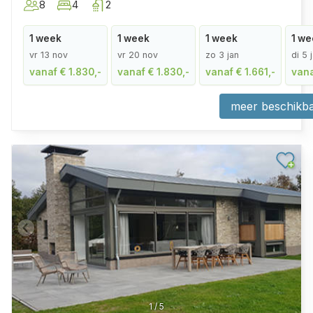
8
4
2
1 week
1 week
1 week
1 we
vr 13 nov
vr 20 nov
zo 3 jan
di 5 
vanaf € 1.830,-
vanaf € 1.830,-
vanaf € 1.661,-
vana
meer beschikba
1
/
5