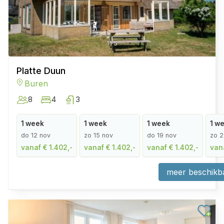
1
/
5
Platte Duun
Buren
8
4
3
1 week
1 week
1 week
1 w
do 12 nov
zo 15 nov
do 19 nov
zo 2
vanaf € 1.402,-
vanaf € 1.402,-
vanaf € 1.402,-
vana
meer beschikb