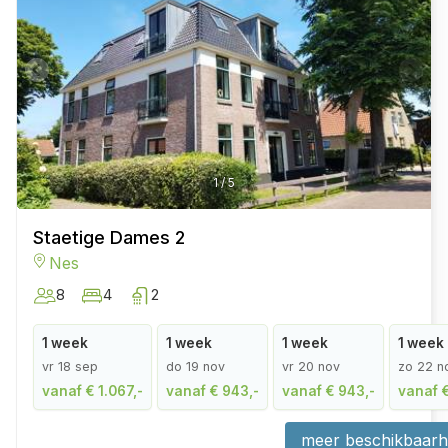
1
/
5
Staetige Dames 2
Nes
8
4
2
1 week
1 week
1 week
1 week
vr 18 sep
do 19 nov
vr 20 nov
zo 22 n
vanaf € 1.067,-
vanaf € 943,-
vanaf € 943,-
vanaf 
meer beschikbaarh