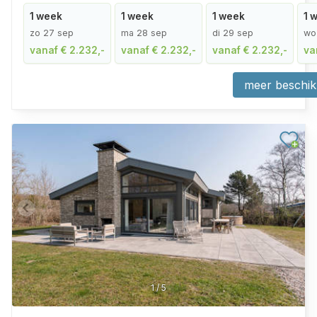
1 week
1 week
1 week
1 
zo 27 sep
ma 28 sep
di 29 sep
wo
vanaf € 2.232,-
vanaf € 2.232,-
vanaf € 2.232,-
va
meer beschik
1
/
5