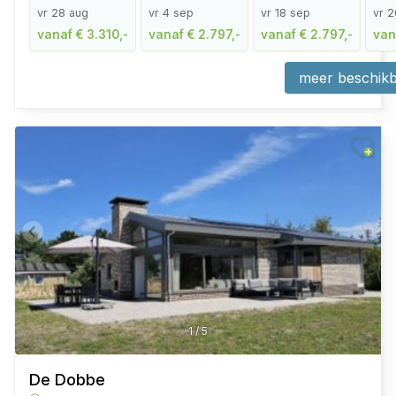
vr 28 aug
vr 4 sep
vr 18 sep
vr 2
vanaf € 3.310,-
vanaf € 2.797,-
vanaf € 2.797,-
van
meer beschikb
1
/
5
De Dobbe