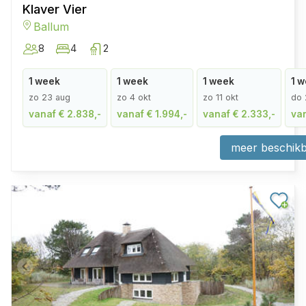
Klaver Vier
Ballum
8
4
2
1 week
1 week
1 week
1 
zo 23 aug
zo 4 okt
zo 11 okt
do 
vanaf € 2.838,-
vanaf € 1.994,-
vanaf € 2.333,-
van
meer beschikb