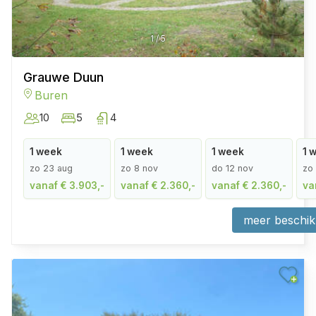
1
/
5
Grauwe Duun
Buren
10
5
4
1 week
1 week
1 week
1 
zo 23 aug
zo 8 nov
do 12 nov
zo
vanaf € 3.903,-
vanaf € 2.360,-
vanaf € 2.360,-
va
meer beschik