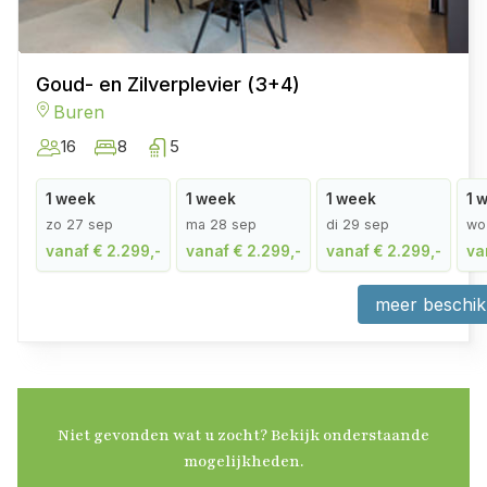
Goud- en Zilverplevier (3+4)
Buren
16
8
5
1 week
1 week
1 week
1 
zo 27 sep
ma 28 sep
di 29 sep
wo
vanaf € 2.299,-
vanaf € 2.299,-
vanaf € 2.299,-
va
meer beschik
Niet gevonden wat u zocht? Bekijk onderstaande
mogelijkheden.