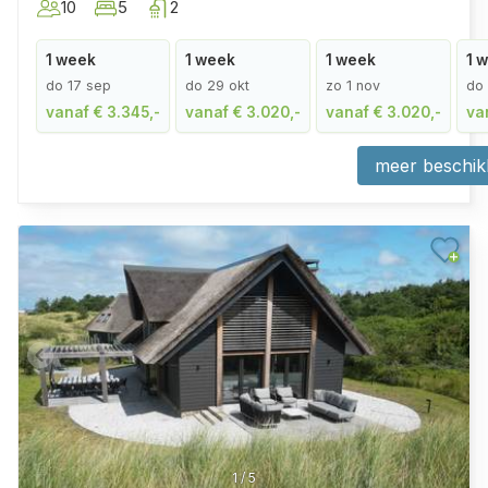
10
5
2
1 week
1 week
1 week
1 
do 17 sep
do 29 okt
zo 1 nov
do 
vanaf € 3.345,-
vanaf € 3.020,-
vanaf € 3.020,-
va
meer beschik
1
/
5