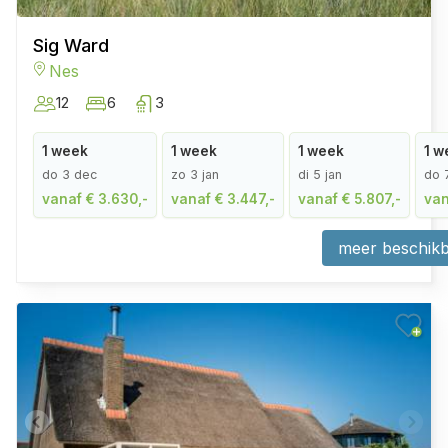
Sig Ward
Nes
12
6
3
1 week
1 week
1 week
1 w
do 3 dec
zo 3 jan
di 5 jan
do 
vanaf € 3.630,-
vanaf € 3.447,-
vanaf € 5.807,-
van
meer beschikb