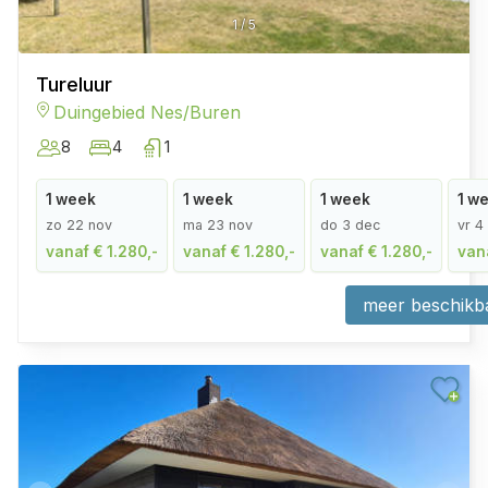
1
/
5
Tureluur
Duingebied Nes/Buren
8
4
1
1 week
1 week
1 week
1 w
zo 22 nov
ma 23 nov
do 3 dec
vr 4
vanaf € 1.280,-
vanaf € 1.280,-
vanaf € 1.280,-
vana
meer beschikb