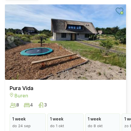
1
/
5
Pura Vida
Buren
8
4
3
1 week
1 week
1 week
1 w
do 24 sep
do 1 okt
do 8 okt
zo 