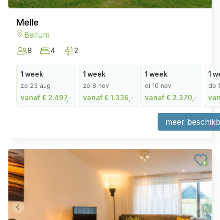
Melle
Ballum
8
4
2
1 week
1 week
1 week
1 w
zo 23 aug
zo 8 nov
di 10 nov
do 
vanaf € 2.497,-
vanaf € 1.336,-
vanaf € 2.370,-
van
meer beschikb