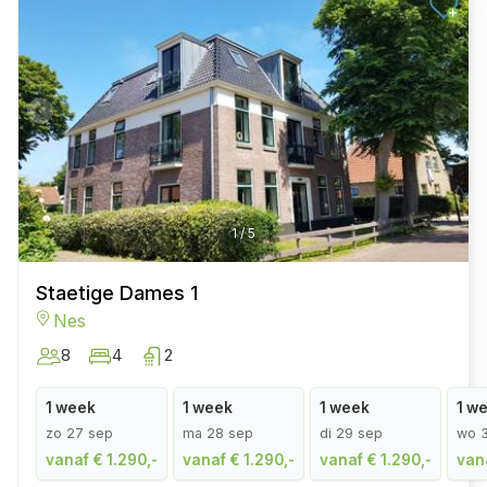
1
/
5
Staetige Dames 1
Nes
8
4
2
1 week
1 week
1 week
1 w
zo 27 sep
ma 28 sep
di 29 sep
wo 
vanaf € 1.290,-
vanaf € 1.290,-
vanaf € 1.290,-
vana