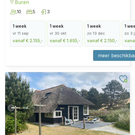
Buren
10
5
3
1 week
1 week
1 week
1 we
vr 11 sep
vr 30 okt
zo 13 dec
zo 3 
vanaf € 2.155,-
vanaf € 1.655,-
vanaf € 2.150,-
vanaf
meer beschikba