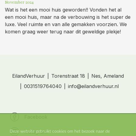
November 2024
Wat is het een mooi huis geworden!! Vonden het al
een mooi huis, maar na de verbouwing is het super de
luxe. Veel ruimte en van alle gemakken voorzien. We
komen graag weer terug naar dit geweldige plekje!
EilandVerhuur
Torenstraat 18
Nes, Ameland
0031519764040
info@eilandverhuur.nl
Facebook
Instagram
Deze website gebruikt cookies om het bezoek naar de