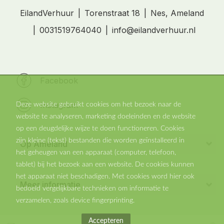
EilandVerhuur
Torenstraat 18
Nes, Ameland
0031519764040
info@eilandverhuur.nl
Facebook
Instagram
Deze website gebruikt cookies om het bezoek naar de
website te analyseren, marketing doeleinden en de website
op een deugdelijke wijze te doen functioneren. Cookies
zijn kleine (tekst) bestanden die worden geïnstalleerd in
Op Ameland
het geheugen van een apparaat (computer, telefoon,
Vakantiehuis in Nes
tablet) bij het bezoek aan een website. De cookies kunnen
Vakantiehuisje in Buren
het apparaat niet beschadigen. Met cookies word hier ook
Meer informatie
Vakantiehuis in Ballum
bedoeld vergelijkbare technieken om informatie te
Vakantiehuisje in Hollum
verzamelen, zoals device fingerprinting.
Praktische informatie
Huisje Ameland met hond
Wat te doen op Ameland
Accepteren