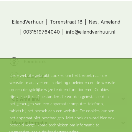
EilandVerhuur
Torenstraat 18
Nes, Ameland
0031519764040
info@eilandverhuur.nl
Facebook
Instagram
Deze website gebruikt cookies om het bezoek naar de
website te analyseren, marketing doeleinden en de website
op een deugdelijke wijze te doen functioneren. Cookies
zijn kleine (tekst) bestanden die worden geïnstalleerd in
Op Ameland
het geheugen van een apparaat (computer, telefoon,
Vakantiehuis in Nes
tablet) bij het bezoek aan een website. De cookies kunnen
Vakantiehuisje in Buren
het apparaat niet beschadigen. Met cookies word hier ook
Meer informatie
Vakantiehuis in Ballum
bedoeld vergelijkbare technieken om informatie te