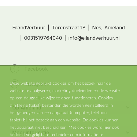
EilandVerhuur
Torenstraat 18
Nes, Ameland
0031519764040
info@eilandverhuur.nl
Facebook
Instagram
Deze website gebruikt cookies om het bezoek naar de
website te analyseren, marketing doeleinden en de website
op een deugdelijke wijze te doen functioneren. Cookies
zijn kleine (tekst) bestanden die worden geïnstalleerd in
Op Ameland
het geheugen van een apparaat (computer, telefoon,
Vakantiehuis in Nes
tablet) bij het bezoek aan een website. De cookies kunnen
Vakantiehuisje in Buren
het apparaat niet beschadigen. Met cookies word hier ook
Meer informatie
Vakantiehuis in Ballum
bedoeld vergelijkbare technieken om informatie te