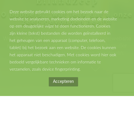
EilandZeep
Deze website gebruikt cookies om het bezoek naar de
O bubbels...wat leuk dat u onze
website te analyseren, marketing doeleinden en de website
zeep gevonden heeft!
op een deugdelijke wijze te doen functioneren. Cookies
zijn kleine (tekst) bestanden die worden geïnstalleerd in
We zijn nog niet helemaal klaar met de zeepwebsite
het geheugen van een apparaat (computer, telefoon,
maar tot die tijd kunt u via onderstaand formulier
tablet) bij het bezoek aan een website. De cookies kunnen
contact opnemen en uw bestelling doorgeven.
het apparaat niet beschadigen. Met cookies word hier ook
bedoeld vergelijkbare technieken om informatie te
verzamelen, zoals device fingerprinting.
Accepteren
Home
eiland zeep